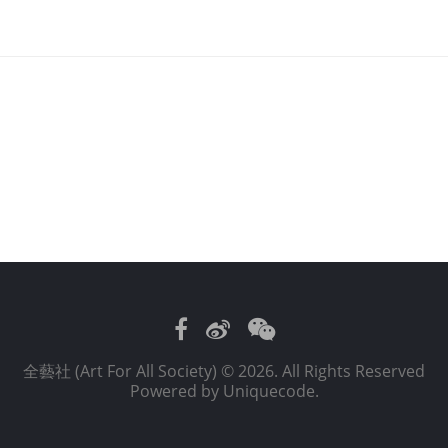
Facebook
Weibo
WeChat
全藝社 (Art For All Society)
© 2026. All Rights Reserved
Powered by
Uniquecode
.