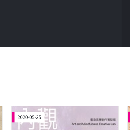
2020-05-25