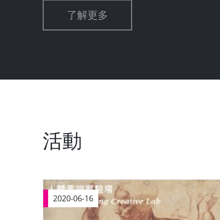
了解更多
活動
2020-06-16