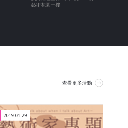
藝術花園一樓
icon
查看更多活動
2019-01-29