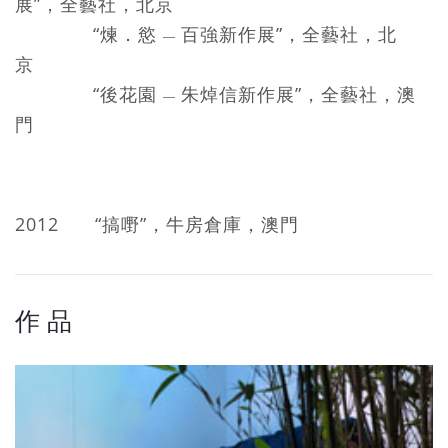
展”，全藝社，北京
“煉．慾
百強新作展”，全藝社，北
—
京
“後花園
朱焯信新作展”，全藝社，澳
—
門
2012 “搞嘢”，牛房倉庫，澳門
作 品