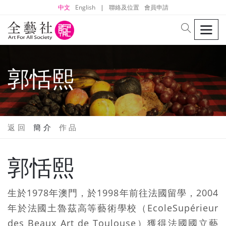
中文
English
|
聯絡及位置
會員申請
men
search
郭恬熙
返 回
簡 介
作 品
郭恬熙
生於1978年澳門，於1998年前往法國留學，2004
年於法國土魯茲高等藝術學校（EcoleSupérieur
des Beaux Art de Toulouse）獲得法國國立藝