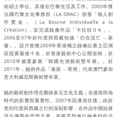
術碩士學位。其後在巴黎生活及工作。2005年獲
法國巴黎文化事務部（LA DRAC）頒發「個人創
作獎金」（La Bourse Individuelle a la
Création）, 並完成錄像作品「卡拉伯ＯＫ」。
2006至07年於印度與西藏拍攝「仍在流亡
家
—
書」。該片曾獲2009年香港獨立錄像比賽之亞洲
區競賽最後十名，於香港藝術中心公開放映；於
2010年被選參展「韓國光洲藝術雙年展」。於
2011年，她的作品「過路
青洲」代表澳門參加
—
意大利威尼斯藝術雙年展。
她的藝術創作理念圍繞多元文化主義；在後殖民地
時代的影響與重要性。2007年回澳居住後，由於
受到印度與西藏之行的深刻影響，在作品中開始展
現出佛學的思想元素，並將冥想修行融會到作品