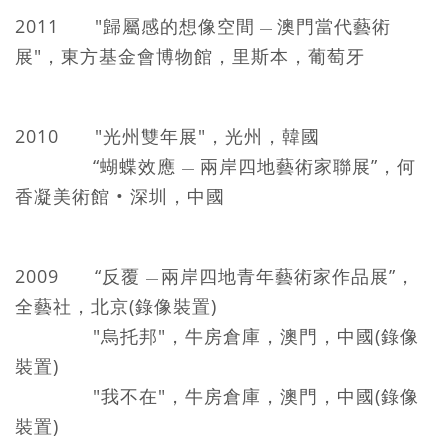
2011 "歸屬感的想像空間
澳門當代藝術
—
展"，東方基金會博物館，里斯本，葡萄牙
2010 "光州雙年展"，光州，韓國
“蝴蝶效應
兩岸四地藝術家聯展”，何
—
香凝美術館 • 深圳，中國
2009 “反覆
兩岸四地青年藝術家作品展”，
—
全藝社，北京(錄像裝置)
"烏托邦"，牛房倉庫，澳門，中國(錄像
裝置)
"我不在"，牛房倉庫，澳門，中國(錄像
裝置)