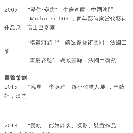
2005 “變焦/變焦”，牛房倉庫，中國澳門
“Mulhouse 005”，青年藝術家當代藝術
作品展，瑞士巴塞爾
“模鑄頭顱 1”，鑄造廠藝術空間，法國巴
黎
“重慶姿態”，碼頭畫廊，法國土魯茲
展覽策劃
2015 "臨界
李英維、黎小傑雙人展"，全藝
—
社，澳門
2013 “我執
彭韞錄像、摄影、裝置作品
—