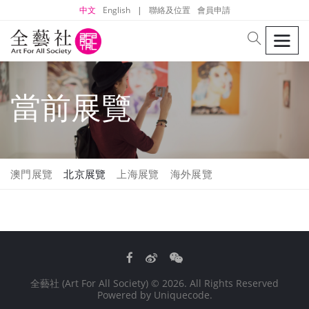
中文
English
|
聯絡及位置
會員申請
men
search
當前展覽
澳門展覽
北京展覽
上海展覽
海外展覽
Facebook
Weibo
WeChat
全藝社 (Art For All Society)
© 2026. All Rights Reserved
Powered by
Uniquecode
.