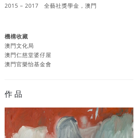
2015 – 2017 全藝社獎學金，澳門
機構收藏
澳門文化局
澳門仁慈堂婆仔屋
澳門官樂怡基金會
作 品