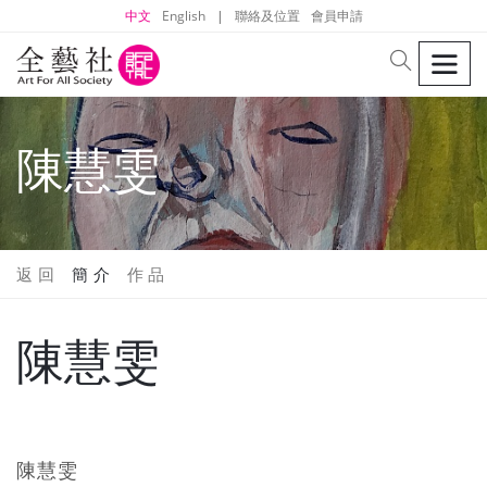
中文
English
|
聯絡及位置
會員申請
men
search
陳慧雯
返 回
簡 介
作 品
陳慧雯
陳慧雯