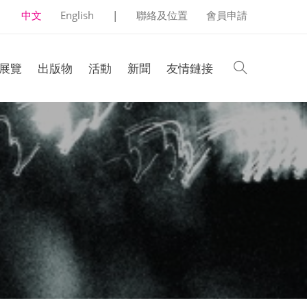
中文
English
|
聯絡及位置
會員申請
search
展覽
出版物
活動
新聞
友情鏈接