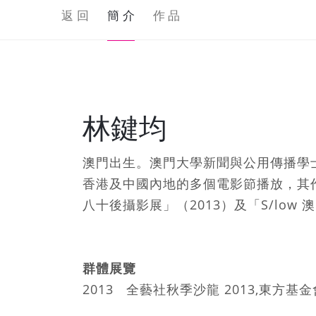
返 回
簡 介
作 品
林鍵均
澳門出生。澳門大學新聞與公用傳播學
香港及中國內地的多個電影節播放，其作品 “
八十後攝影展」（2013）及「S/low
群體展覽
2013 全藝社秋季沙龍 2013,東方基