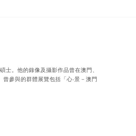
碩士。他的錄像及攝影作品曾在澳門、
短片節。曾參與的群體展覽包括「心‧景－澳門