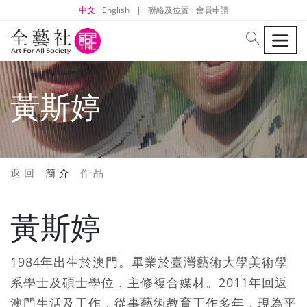
中文
English
|
聯絡及位置
會員申請
men
search
黃斯婷
返 回
簡 介
作 品
黃斯婷
1984年出生於澳門。畢業於臺灣藝術大學美術學
系學士及碩士學位，主修複合媒材。2011年回返
澳門生活及工作，從事藝術教育工作多年，現為平