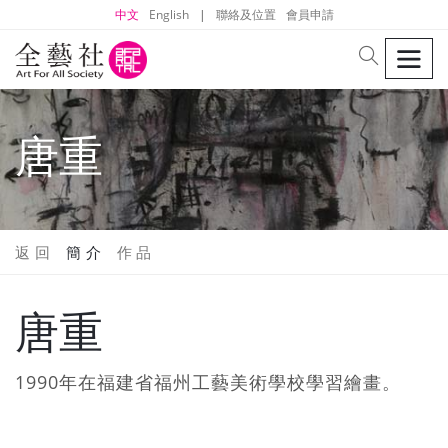
中文
English
|
聯絡及位置
會員申請
men
search
唐重
返 回
簡 介
作 品
唐重
1990年在福建省福州工藝美術學校學習繪畫。