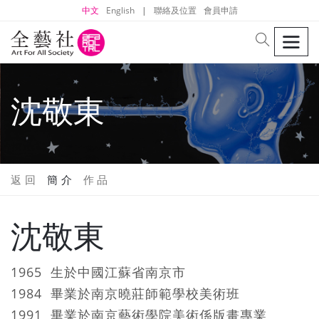
中文
English
|
聯絡及位置
會員申請
men
search
沈敬東
返 回
簡 介
作 品
沈敬東
1965 生於中國江蘇省南京市
1984 畢業於南京曉莊師範學校美術班
1991 畢業於南京藝術學院美術係版畫專業