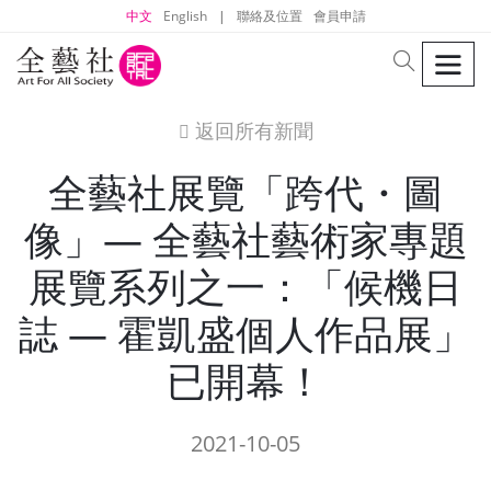
中文
English
|
聯絡及位置
會員申請
men
search
返回所有新聞
icon
全藝社展覽「跨代・圖
像」— 全藝社藝術家專題
展覽系列之一：「候機日
誌 — 霍凱盛個人作品展」
已開幕！
2021-10-05