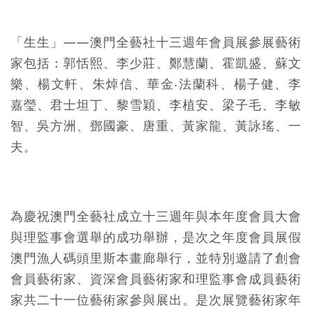
「生生」——澳門全藝社十三週年會員展參展藝術
家包括：郭恬熙、李少莊、鄭慧蘭、霍凱盛、蘇文
樂、楊文軒、朱焯信、華金‧法蘭科、楊子健、李
嘉瑩、君士坦丁、黎雪穎、李植安、梁子毛、李敏
智、吳方洲、鄧國豪、唐重、黃家龍、黃詠瑤、一
夫。
為慶祝澳門全藝社成立十三週年與本年度會員大會
與理監事會選舉的成功舉辦，是次之年度會員展假
澳門漁人碼頭里斯本畫廊舉行，並特別邀請了創會
會員藝術家、資深會員藝術家和理監事會成員藝術
家共二十一位藝術家參與展出。是次展覽藝術家年