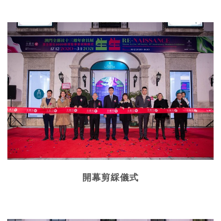
開幕
剪綵儀式