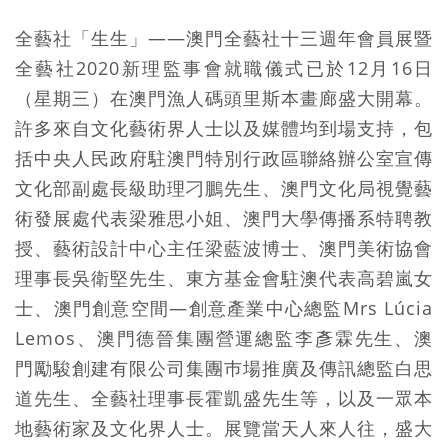
全藝社「生生」——澳門全藝社十三週年會員展暨
全藝社2020新理監事會就職儀式已於12月16日
（星期三）在澳門漁人碼頭里斯本畫廊盛大開幕。
許多來自文化藝術界人士以及媒體均到場支持，包
括中央人民政府駐澳門特別行政區聯絡辦公室宣傳
文化部副處長級助理刁鵬先生、澳門文化局視覺藝
術發展處代表梁雅思小姐、澳門大學傳播系特聘教
授、藝術設計中心主任梁藍波博士、澳門美術協會
理事長吳衛堅先生、東方基金會駐澳代表高碧嵐女
士、澳門創意空間—創意產業中心總監Mrs Lúcia
Lemos、澳門德晉集團營運總監李彥霖先生、澳
門勵駿創建有限公司集團巿場推廣及傳訊總監白思
道先生、全藝社理事長霍凱盛先生等，以及一眾本
地藝術家及文化界人士。展覽當天人來人往，盛大