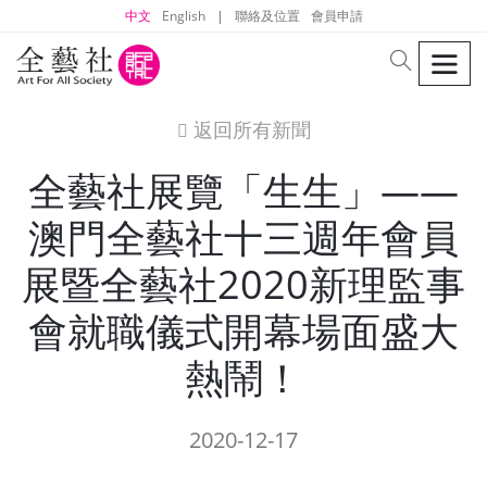
中文
English
|
聯絡及位置
會員申請
men
search
返回所有新聞
icon
全藝社展覽「生生」——
澳門全藝社十三週年會員
展暨全藝社2020新理監事
會就職儀式開幕場面盛大
熱鬧！
2020-12-17