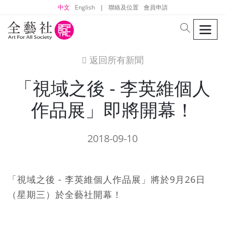
中文
English
|
聯絡及位置
會員申請
men
search
返回所有新聞
icon
「視域之後 - 李英維個人
作品展」即將開幕！
2018-09-10
「視域之後 - 李英維個人作品展」將於9月26日
（星期三）於全藝社開幕！