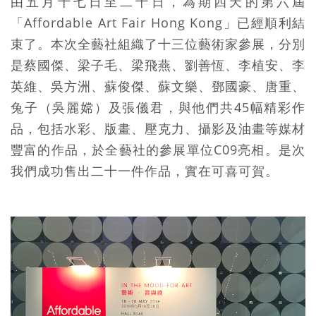
由五月十七日至二十日，為期四天的第六屆
「Affordable Art Fair Hong Kong」已經順利結
束了。本次全藝社組織了十三位藝術家參展，分別
是蔡國傑、梁子毛、梁飛燕、劉善恆、李植安、李
英維、吳方洲、蘇俊傑、蘇文樂、鄧國豪、唐重、
兔子（吳麗嫦）及張儀君，與他們共45幅精彩作
品，包括水彩、版畫、壓克力、攝影及油畫等媒材
豐富的作品，於全藝社的參展單位C09亮相。是次
我們成功售出二十一件作品，實在可喜可賀。