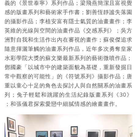
義的《景世泰寧》系列作品；梁飛燕簡潔且富視覺
感的版畫系列和藝術家手作書；劉善恆靜謐失落園
的攝影作品；李植安富有隱士氣質的油畫畫作；李
英維的光線與空間的油畫作品《交感系列》；吳方
洲對自我和生活作出內在審視的畫作；蘇俊傑追求
隨意揮灑筆觸的油畫系列作品，近年多次勇奪皇家
水彩學院大獎的蘇文樂最新系列的藝術微噴作品；
鄧國豪「以城市中的建築面貌為基礎，重新發掘日
常中觀察的可能性」的《符號系列》攝影作品；唐
重以童心十足的角色去探討人與自然關系的油畫系
列；兔子輕鬆和跳躍的生活紀錄版畫系列《30》
；和張儀君探索愛戀中細膩情感的繪畫畫作。