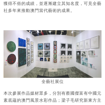
獲得不俗的成績，並逐漸建立其知名度，可見全藝
社多年來推動澳門當代藝術的成果。
全藝社展位
本次參展作品媒材眾多，分別有蔡國傑富有中國元
素底蘊的澳門風景水彩作品；梁子毛研究新東方主