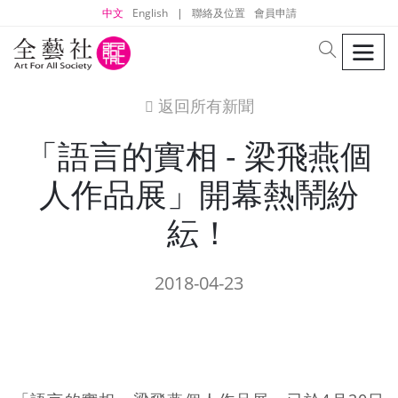
中文
English
|
聯絡及位置
會員申請
men
search
返回所有新聞
icon
「語言的實相 - 梁飛燕個
人作品展」開幕熱鬧紛
紜！
2018-04-23