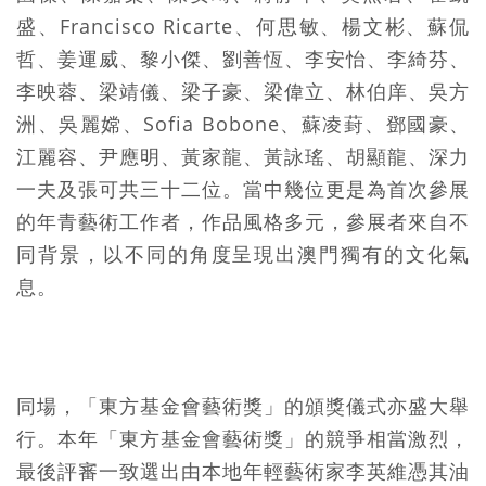
盛、Francisco Ricarte、何思敏、楊文彬、蘇侃
哲、姜運威、黎小傑、劉善恆、李安怡、李綺芬、
李映蓉、梁靖儀、梁子豪、梁偉立、林伯庠、吳方
洲、吳麗嫦、Sofia Bobone、蘇凌葑、鄧國豪、
江麗容、尹應明、黃家龍、黃詠瑤、胡顯龍、深力
一夫及張可共三十二位。當中幾位更是為首次參展
的年青藝術工作者，作品風格多元，參展者來自不
同背景，以不同的角度呈現出澳門獨有的文化氣
息。
同場，「東方基金會藝術獎」的頒獎儀式亦盛大舉
行。本年「東方基金會藝術獎」的競爭相當激烈，
最後評審一致選出由本地年輕藝術家李英維憑其油