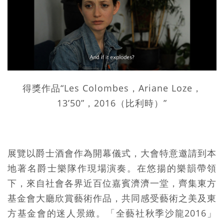
得獎作品“Les Colombes，Ariane Loze，
13’50”，2016（比利時）”
展覽以爵士酒會作為開幕儀式，大會特意邀請到本
地著名爵士樂隊作現場演奏。在悠揚的樂韻帶領
下，來自社會各界近百位嘉賓濟濟一堂，齊集東方
基金會大廳欣賞藝術作品，共同感受藝術之美及東
方基金會的迷人景緻。「全藝社秋季沙龍2016」