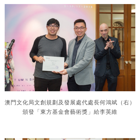
澳門文化局文創規劃及發展處代處長何鴻斌（右）
頒發「東方基金會藝術獎」給李英維