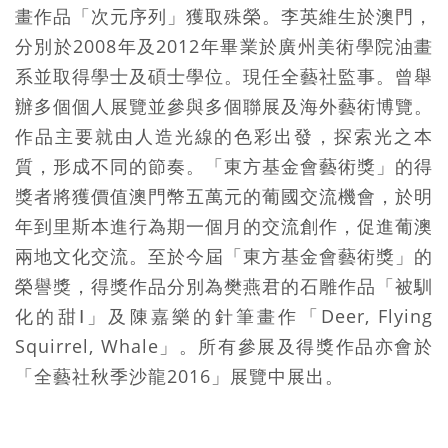
畫作品「次元序列」獲取殊榮。李英維生於澳門，
分別於2008年及2012年畢業於廣州美術學院油畫
系並取得學士及碩士學位。現任全藝社監事。曾舉
辦多個個人展覽並參與多個聯展及海外藝術博覽。
作品主要就由人造光線的色彩出發，探索光之本
質，形成不同的節奏。「東方基金會藝術獎」的得
獎者將獲價值澳門幣五萬元的葡國交流機會，於明
年到里斯本進行為期一個月的交流創作，促進葡澳
兩地文化交流。至於今屆「東方基金會藝術獎」的
榮譽獎，得獎作品分別為樊燕君的石雕作品「被馴
化的甜Ⅰ」及陳嘉樂的針筆畫作「Deer, Flying
Squirrel, Whale」。所有參展及得獎作品亦會於
「全藝社秋季沙龍2016」展覽中展出。