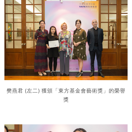
樊燕君 (左二) 獲頒「東方基金會藝術獎」的榮譽
獎