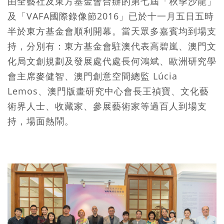
由全藝社及東方基金會合辦的第七屆「秋季沙龍」
及「VAFA國際錄像節2016」已於十一月五日五時
半於東方基金會順利開幕。當天眾多嘉賓均到場支
持，分別有：東方基金會駐澳代表高碧嵐、澳門文
化局文創規劃及發展處代處長何鴻斌、歐洲研究學
會主席麥健智、澳門創意空間總監 Lúcia
Lemos、澳門版畫研究中心會長王禎寶、文化藝
術界人士、收藏家、參展藝術家等過百人到場支
持，場面熱鬧。