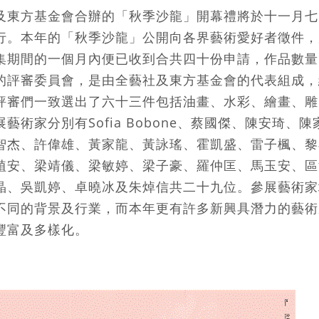
及東方基金會合辦的「秋季沙龍」開幕禮將於十一月七
行。本年的「秋季沙龍」公開向各界藝術愛好者徵件，
集期間的一個月內便已收到合共四十份申請，作品數量
的評審委員會，是由全藝社及東方基金會的代表組成，
評審們一致選出了六十三件包括油畫、水彩、繪畫、雕
藝術家分別有Sofia Bobone、蔡國傑、陳安琦、
智杰、許偉雄、黃家龍、黃詠瑤、霍凱盛、雷子楓、黎
植安、梁靖儀、梁敏婷、梁子豪、羅仲匡、馬玉安、區
晶、吳凱婷、卓曉冰及朱焯信共二十九位。參展藝術家
不同的背景及行業，而本年更有許多新興具潛力的藝術
豐富及多樣化。