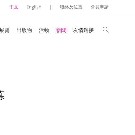
中文
English
|
聯絡及位置
會員申請
search
展覽
出版物
活動
新聞
友情鏈接
幕