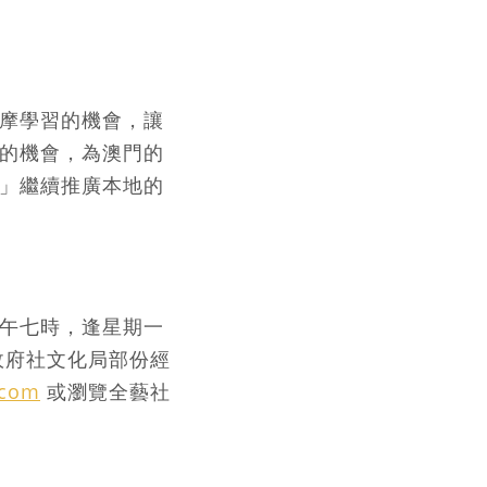
摩學習的機會，讓
的機會，為澳門的
」繼續推廣本地的
午七時，逢星期一
政府社文化局部份經
.com
或瀏覽全藝社