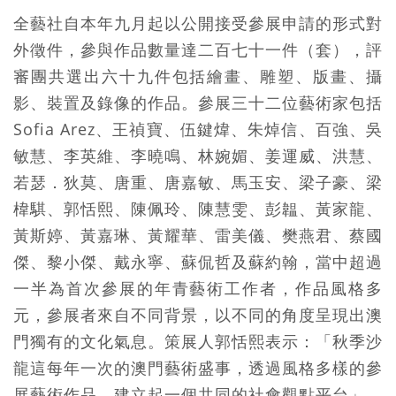
全藝社自本年九月起以公開接受參展申請的形式對
外徵件，參與作品數量達二百七十一件（套），評
審團共選出六十九件包括繪畫、雕塑、版畫、攝
影、裝置及錄像的作品。參展三十二位藝術家包括
Sofia Arez、王禎寶、伍鍵煒、朱焯信、百強、吳
敏慧、李英維、李曉鳴、林婉媚、姜運威、洪慧、
若瑟．狄莫、唐重、唐嘉敏、馬玉安、梁子豪、梁
椲騏、郭恬熙、陳佩玲、陳慧雯、彭韞、黃家龍、
黃斯婷、黃嘉琳、黃耀華、雷美儀、樊燕君、蔡國
傑、黎小傑、戴永寧、蘇侃哲及蘇約翰，當中超過
一半為首次參展的年青藝術工作者，作品風格多
元，參展者來自不同背景，以不同的角度呈現出澳
門獨有的文化氣息。策展人郭恬熙表示：「秋季沙
龍這每年一次的澳門藝術盛事，透過風格多樣的參
展藝術作品，建立起一個共同的社會觀點平台」。