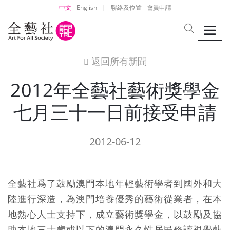
中文
English
|
聯絡及位置
會員申請
men
search
返回所有新聞
icon
2012年全藝社藝術獎學金
七月三十一日前接受申請
2012-06-12
全藝社爲了鼓勵澳門本地年輕藝術學者到國外和大
陸進行深造，為澳門培養優秀的藝術從業者，在本
地熱心人士支持下，成立藝術獎學金，以鼓勵及協
助本地三十歲或以下的澳門永久性居民修讀視覺藝