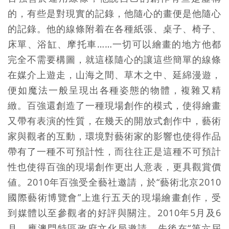
的，有些是對現實的記錄，他隨心的畫便是他隨心
的記錄。他的線條附着在各種紙張、桌子、椅子、
床單、浴缸、摩托車……一切可以繪畫的地方他都
完全不需要構圖，就這樣隨心的讓這些簡單的線條
在媒介上遊走，山海之間、草木之中、延綿漫遊，
便如魔法一般呈現出各種姿態的物體，複雜又精
緻。百強還創造了一種現場創作的模式，使得繪畫
又帶有表演的性質，在幾天的開放式創作中，藝術
家與觀者的互動，環境對藝術家的影響也使得作品
帶有了一種不可預計性，而往往正是這種不可預計
性也使得百強的現場創作更出人意表，更具觀賞價
値。2010年百強受全藝社邀請，於“藝術北京2010
國際藝術博覽會”上進行五天的現場繪畫創作，受
到媒體以至參觀者的好評與關注。2010年5月及6
月，應澳門特區政府文化局邀請，先後在“第六屆