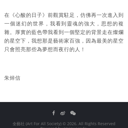
在《心酸的日子》前觀賞駐足，仿佛再一次進入到
一個迷幻的世界，我看到靈魂的強大，思想的複
雜。厚實的藍色帶我看到一個堅定的背景走在燦爛
的星空下，我想那是藝術家百強，因為最美的星空
只會照亮那些為夢想而夜行的人！
朱焯信
Facebook
Weibo
WeChat
全藝社 (Art For All Society)
© 2026. All Rights Reserved