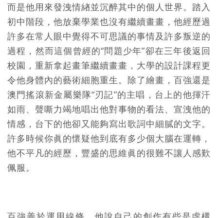
而是他用來發洩情緖並沉醉其中的個人世界。踏入
初中階段，他放棄學業也沒有繼續畫畫，他經歷過
許多在常人眼中覺得不可思議的事情及許多叛逆的
過程，然而這個曾經的“問題少年”卻在三年後返回
校園，重新拿起畫筆繼續畫畫，大學的設計課程更
令他身體內的藝術細胞重生。除了繪畫，百強還是
澳門搖滾新金屬樂隊“刃記”的主唱，台上的他揮汗
如雨、聲嘶力竭地唱出他對事物的看法、宣洩他的
情感，台下的他卻又能夠寫出歌詞中細膩的文字。
許多時候你眞的懷疑他到底有多少個大腦在運轉，
他不平凡的經歷，豐盛的思維眞的很難不讓人感歎
佩服。
百強善於運用線條，他說自己的創作有些是虛構