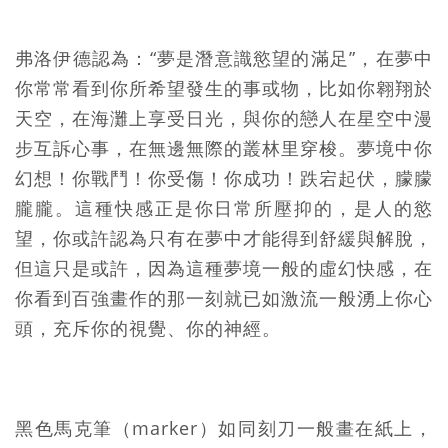
弗洛伊德認為：“夢是潛意識慾望的滿足”，在夢中
你常常看到你所希望發生的事或物，比如你翱翔於
天空，在海灘上享受日光，與你的戀人在星空中漫
步互訴心事，在無邊無際的叢林里穿梭。夢境中你
幻想！你戰鬥！你受傷！你成功！跌宕起伏，朦朦
朧朧。這種快感正是你日常所壓抑的，是人的慾
望，你或許認為只有在夢中才能得到舒緩與解脫，
但這只是或許，因為這種夢境一般的虛幻快感，在
你看到百強畫作的那一刻就已如激流一般湧上你心
頭，充斥你的視覺、你的神經。
黑色馬克筆（marker）如同刻刀一般畫在紙上，