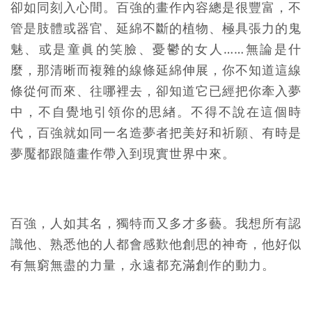
卻如同刻入心間。百強的畫作內容總是很豐富，不
管是肢體或器官、延綿不斷的植物、極具張力的鬼
魅、或是童眞的笑臉、憂鬱的女人……無論是什
麼，那清晰而複雜的線條延綿伸展，你不知道這線
條從何而來、往哪裡去，卻知道它已經把你牽入夢
中，不自覺地引領你的思緖。不得不說在這個時
代，百強就如同一名造夢者把美好和祈願、有時是
夢魘都跟隨畫作帶入到現實世界中來。
百強，人如其名，獨特而又多才多藝。我想所有認
識他、熟悉他的人都會感歎他創思的神奇，他好似
有無窮無盡的力量，永遠都充滿創作的動力。