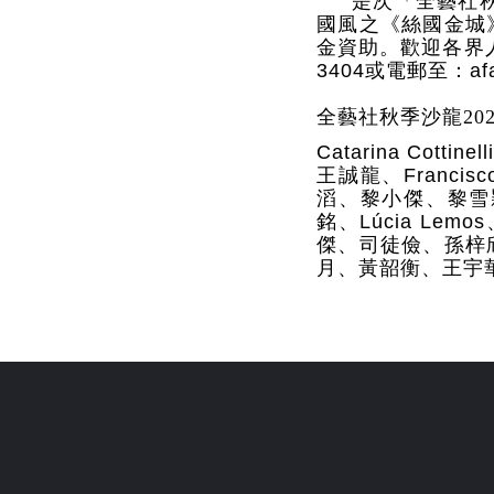
是次「全藝社
國風之《絲國金城
金資助。歡迎各界
3404
或電郵至：
af
全藝社秋季沙龍20
Catarina Cottinell
王誠龍、
Francisc
滔、黎小傑、黎雪
銘、
Lúcia Lemos
傑、司徒儉、孫梓
月、黃韶衡、王宇