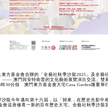
及東方基金會合辦的「全藝社秋季沙龍2025」及全藝
》—— 澳門與安特衛普的文化藝術展覽演出交流」雙展開
時30分假 澳門東方基金會大宅Casa Garden隆重
。
季沙龍今年邁向第十六屆，以「歸來，在歷史光影中
金會這座修葺一新的百年歷史大宅。全藝社秋季沙龍