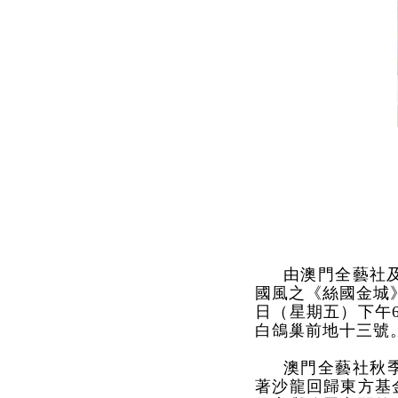
由澳門全藝社
國風之《絲國金城
日（星期五）下午6
白鴿巢前地十三號
澳門全藝社秋
著沙龍回歸東方基