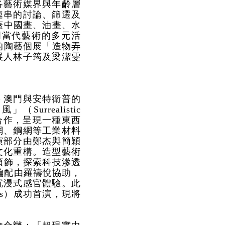
各藝術媒界與年齡層
連串的討論、篩選及
蓋中國畫、油畫、水
門當代藝術的多元活
的陶藝個展「造物弄
展人林子筠及梁潔雯
 澳門與安特衛普的
rrealistic
域合作，呈現一種東西
網、鋼網等工業材料
演部分由鄭杰與簡穎
文化重構。造型藝術
頭飾，探索科技滲透
編配由羅禱悅協助，
沉浸式感官體驗。此
ns）成功首演，現將