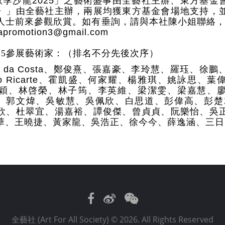
秋季沙龍
2025
」之藝術盛事由全藝社主辦、東方基金
》」由全藝社主辦，兩展均獲東方基金會場地支持，
人士前來參觀欣賞。如有垂詢，請與本社陳小姐聯絡
apromotion3@gmail.com
25參展藝術家：（排名不分先後次序）
i da Costa
、鄭俊熹、張嘉豪、李玲慧、羅珏、徐鵬
o Ricarte
、霍凱盛、何家耀、楊雅琪、姚詠思、葉
穎、林啓榮、林子筠、李英維、梁潔雯、梁嘉慧、
、郭文煒、吳敏慧、吳佩欣、白思道、彭偉高、彭楚
欣、杜翠宜、湯嘉裕、譚俊傑、曾貞貞、阮樂怡、吳
華、王曉捷、黃家龍、吳浩正、徐今今、薛逸涵、三日
Facebook
Weibo
WeChat
全藝社 (Art For All Society)
© 2026. All Rights Reserved