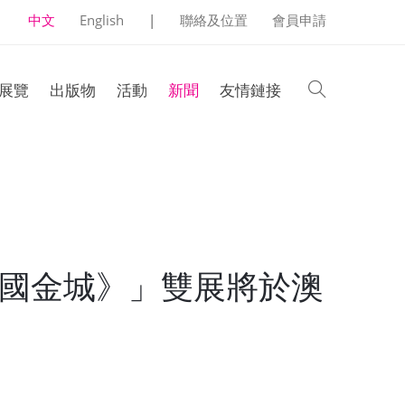
中文
English
|
聯絡及位置
會員申請
search
展覽
出版物
活動
新聞
友情鏈接
絲國金城》」雙展將於澳
！