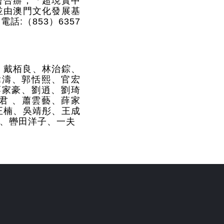
會合辦；「超現實中
並由澳門文化發展基
，電話
:
（
853
）
6357
、戴栢良、林治錝、
偉濤、郭恬熙、官宏
廖家豪、劉逍、劉琦
君
、蕭雲藝、薛家
正楠、吳靖彤、王成
、轡田洋子、一夫