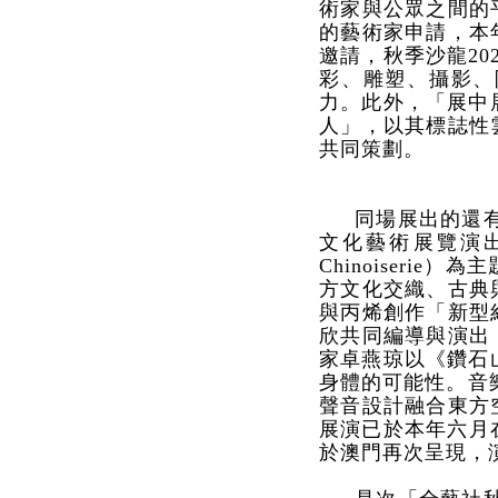
術家與公眾之間的
的藝術家申請，本
邀請，秋季沙龍2
彩、雕塑、攝影、
力。此外，「展中
人」，以其標誌性
共同策劃。
同場展出的還
文化藝術展覽演出交
Chinoiser
方文化交織、古典
與丙烯創作「新型
欣共同編導與演出
家卓燕琼以《鑽石
身體的可能性。音
聲音設計融合東方
展演已於本年六月在
於澳門再次呈現，演