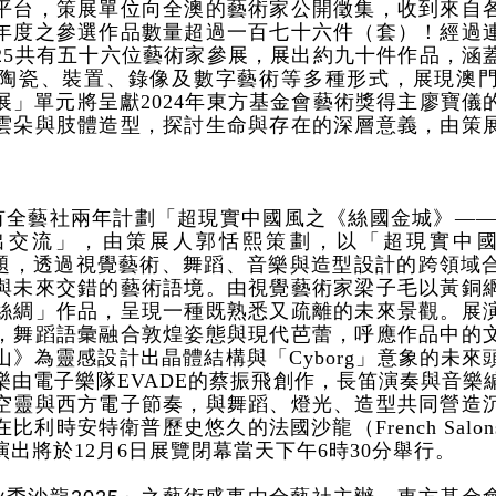
平台，策展單位向全澳的藝術家公開徵集，收到來自
年度之參選作品數量超過一百七十六件（套）！經過
025共有五十六位藝術家參展，展出約九十件作品，涵
陶瓷、裝置、錄像及數字藝術等多種形式，展現澳
展」單元將呈獻2024年東方基金會藝術獎得主廖寶儀
雲朵與肢體造型，探討生命與存在的深層意義，由策
有全藝社兩年計劃「超現實中國風之《絲國金城》——
流」，由策展人郭恬熙策劃，以「超現實中國風」（Su
ie）為主題，透過視覺藝術、舞蹈、音樂與造型設計的跨領
與未來交錯的藝術語境。由視覺藝術家梁子毛以黃銅
絲綢」作品，呈現一種既熟悉又疏離的未來景觀。展
，舞蹈語彙融合敦煌姿態與現代芭蕾，呼應作品中的
山》為靈感設計出晶體結構與「Cyborg」意象的未來
樂由電子樂隊EVADE的蔡振飛創作，長笛演奏與音樂
空靈與西方電子節奏，與舞蹈、燈光、造型共同營造
比利時安特衛普歷史悠久的法國沙龍（French Salo
出將於12月6日展覽閉幕當天下午6時30分舉行。