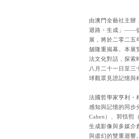
由
澳門
全藝社主辦
迴路
・
生成」——
展，將於二零二五
舖隆重揭幕。本展
法文化對話，探索
八
月二十一日至三十
球觀眾見證記憶與
法國哲學家亨利
・
感知與記憶的同步
Cahen）、郭恬熙（
生成影像與多媒介
與虛幻的雙重迴響