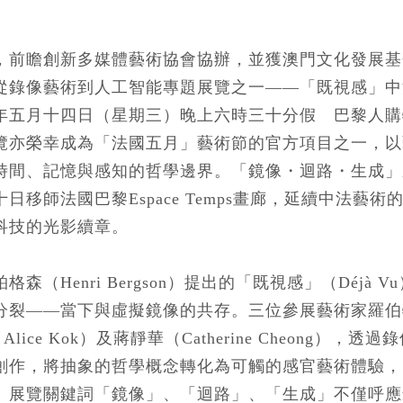
，前瞻創新多媒體藝術協會協辦，並獲澳門文化發展基
從錄像藝術到人工智能專題展覽之一——「既視感」中
年
五
月十
四
日（星期
三
）晚上六時三十分假 巴黎人購
覽亦榮幸成為「法國五月」藝術節的官方項目之一，以
時間、記憶與感知的哲學邊界。「鏡像・迴路・生成」
日移師法國巴黎Espace Temps畫廊，延續中法藝
科技的光影續章。
柏格森（Henri Bergson）提出的「既視感」（Déjà
分裂——當下與虛擬鏡像的共存。三位參展藝術家羅伯
Alice Kok）及蔣靜華（Catherine Cheong），
創作，將抽象的
哲學概念轉
化為可觸的感官
藝術
體驗，
。展覽關鍵詞「鏡像」、「迴路」、「生成」不僅呼應