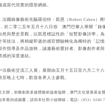
織成當代現實的隱形網絡。
，法國錄像藝術先驅羅伯特
・
凱恩（Robert Cahe
ok），於二零二五年
五
月十
八日
假 澳門巴黎人舉辦「錄
自然與歷史景觀，以凱恩標誌性的「短暫影像詩學」為
計等技法，將稍縱即逝的感官體驗轉化為獨特的「記憶
製作指導及作品放映，誠邀藝術愛好者、影像創作者與
情感的深度連結。
中法藝術交流三人展」展期由
五
月十
五
日至六月二十八
時至晚上七時，歡迎各界人士參觀。
社主辦
，
前瞻創新多媒體藝術協會協辦
，澳
門文化發展基金
垂詢或賜覆，請與本社郭小姐聯絡，電話:（853）6240 7