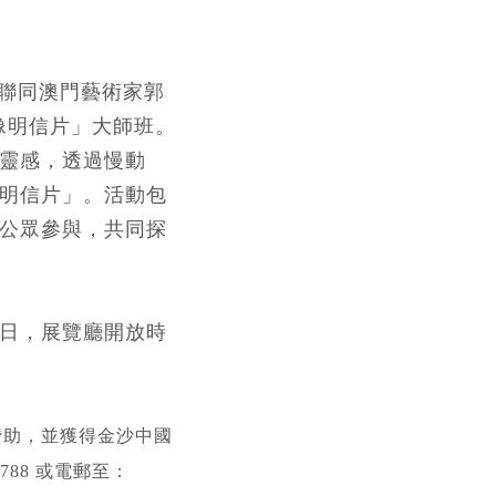
n）將聯同澳門藝術家郭
像明信片」大師班。
靈感，透過慢動
明信片」。活動包
公眾參與，共同探
日，展覽廳開放時
贊助，並獲得金沙中國
788 或電郵至：