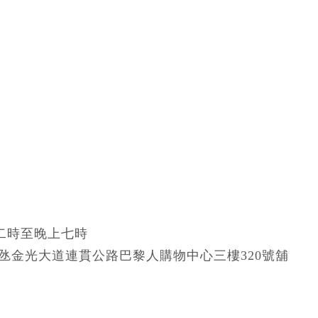
二時至晚上七時
氹金光大道連貫公路巴黎人購物中心三樓320號舖