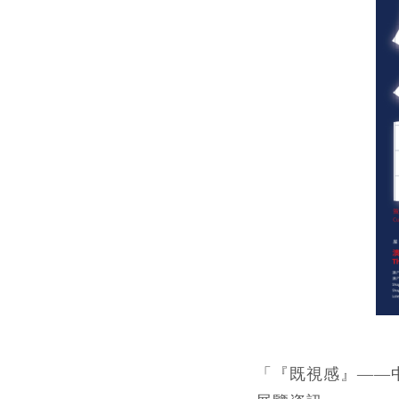
「
『
既視感
』—
—