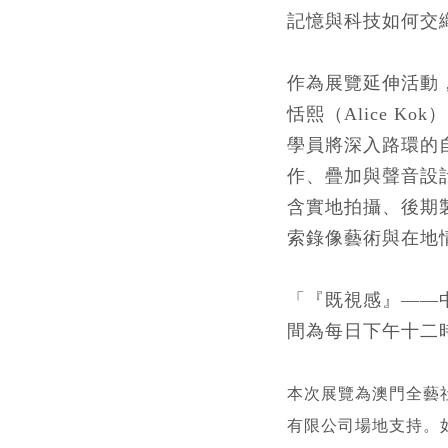
記憶與科技如何交
作為展覽延伸活動
恬熙（Alice K
學員將深入路環的
作、疊加與聲音設
含實地拍攝、後期
索錄像藝術與在地
「
『
既視感
』—
—
間為每日下午十二
本次展覽為澳門全藝
有限公司場地支持。如有