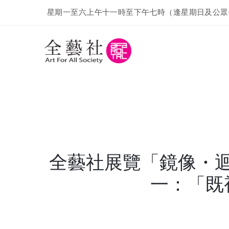
星期一至六上午十一時至下午七時（逢星期日及公眾
全藝社展覽「鏡像・
一：「既