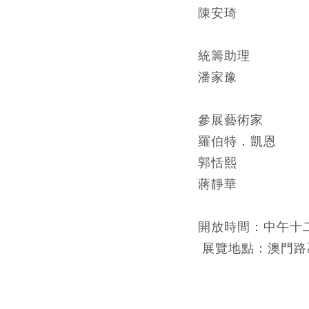
陳安琦
統籌助理
潘家豫
參展藝術家
羅伯特．凱恩
郭恬熙
蔣靜華
開放時間：中午十
展覽地點：澳門路