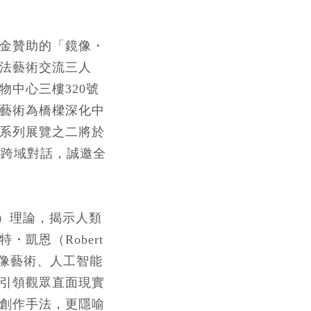
金贊助的「鏡像
・
法藝術交流三人
物中心三樓320號
藝術為橋樑深化中
系列展覽之二將於
術的跨域對話，誠邀全
 Vu）理論，揭示人類
特
・
凱恩（Robert
透過錄像藝術、人工智能
引領觀眾直面現實
創作手法，更隱喻