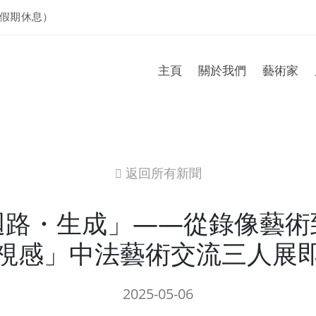
假期休息）
主頁
關於我們
藝術家
返回所有新聞
icon
迴路・生成」——從錄像藝術
視感」中法藝術交流三人展
2025-05-06