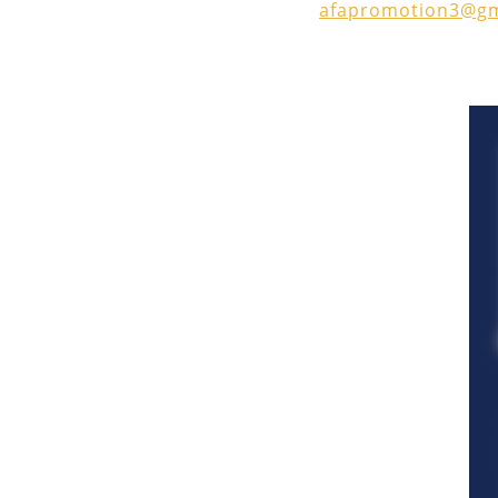
afapromotion3@gm