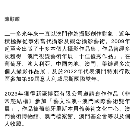
陳顯耀
二十多來年來一直以澳門作為攝影創作對象，近年
積極探從事索當代攝影及觀念攝影藝術。
2009
年
起至今出版了十多本個人攝影作品集，作品曾經多
次穫得「澳門視覺藝術年展．十佳優秀作品」，在
葡萄牙、澳大利亞、中國內地、澳門、舉辦過多次
個人攝影作品展，及於
2022
年代表澳門特別行政
區參加第
59
屆意大利威尼斯國際雙年。
2023
年獲得新濠博亞有限公司邀請創作作品《非
常態結構》參加「藝文匯澳
--
澳門國際藝術雙年
展」，作品被葡萄牙里斯本貝倫美術文化中心、澳
門藝術博物館、澳門檔案館、澳門基金會等以及個
人收藏。