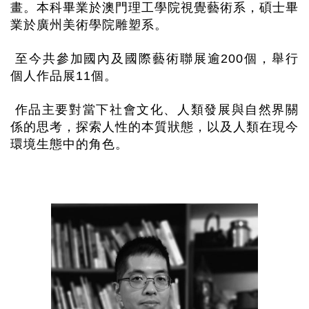
畫。本科畢業於澳門理工學院視覺藝術系，碩士畢
業於廣州美術學院雕塑系。
至今共參加國內及國際藝術聯展逾
200
個，舉行
個人作品展
11
個。
作品主要對當下社會文化、人類發展與自然界關
係的思考，探索人性的本質狀態，以及人類在現今
環境生態中的角色。