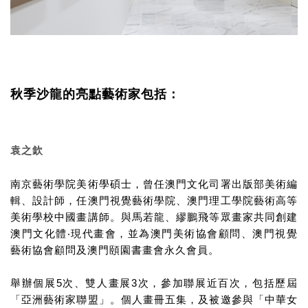
秋季沙龍
包括：
的亮點
藝術家
袁之欽
南京藝術學院美術學碩士，曾任澳門文化司署出版部美術編
輯、設計師，任澳門視覺藝術學院、澳門理工學院藝術高等
美術學校中國畫講師。與馬若龍、繆鵬飛等眾畫家共同創建
澳門文化體‧現代畫會，並為澳門美術協會顧問、澳門視覺
藝術協會顧問及澳門頤園書畫會永久會員。
5
3
舉辦個展
次、雙人畫展
次，參加聯展近百次，包括歷屆
「亞洲藝術家聯盟」。個人畫冊五集，及被邀參與「中華女