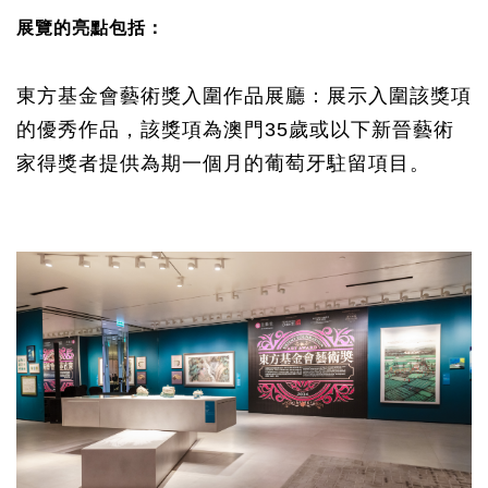
展
：
覽
的亮點包括
東方基金會藝術獎入圍作品展廳
：
展示入圍該獎項
的優秀作品
，
該獎項為澳門
35
歲或以下
新晉藝術
家
得獎者
提供為期一個月的葡萄牙駐留項目。