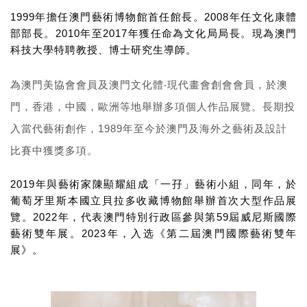
1999
2008
年擔任澳門藝術博物館首任館長。
年任文化康體
2010
2017
部部長。
年至
年獲任命為文化局局長。現為澳門
科技大學特聘教授、博士研究生導師。
為澳門美協會會員及澳門文化體‧現代畫會創會會員，於澳
門，香港，中國，歐洲等地舉辦多項個人作品展覽。長期投
1989
入當代藝術創作，
年至今於澳門及海外之藝術及設計
比賽中獲獎多項。
2019
年與藝術家陳顯耀組成「一孖」藝術小組，同年，於
葡萄牙里斯本國立貝拉多收藏博物館舉辦首次大型作品展
2022
59
覽。
年，代表澳門特別行政區參與第
屆威尼斯國際
2023
藝術雙年展。
年，入选《第二屆澳門國際藝術雙年
展》。