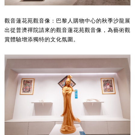
觀音蓮花苑
觀音像：
巴黎人購物中心
的秋季沙龍展
出從
普濟禪院
請來的
觀音蓮花苑
觀音像
，為藝術觀
賞體驗增添獨特的文化氛圍。