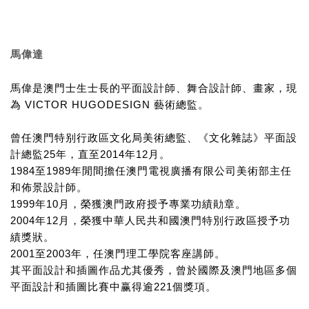
馬偉達
馬偉是澳門士生士長的平面設計師、舞合設計師、畫家，現
VICTOR HUGODESIGN
為
藝術總監。
曾任澳門特别行政區文化局美術總監、《文化雜誌》平面設
25
2014
12
計總監
年，直至
年
月。
1984
1989
至
年閒間擔任澳門電視廣播有限公司美術部主任
和佈景設計師。
1999
10
年
月，榮獲澳門政府授予專業功績勛章。
2004
12
年
月，榮獲中華人民共和國澳門特別行政區授予功
績獎狀。
2001
2003
至
年，任澳門理工學院客座講師。
其平面設計和插圖作品尤其優秀，曾於國際及澳門地區多個
221
平面設計和插圖比賽中赢得逾
個獎項。