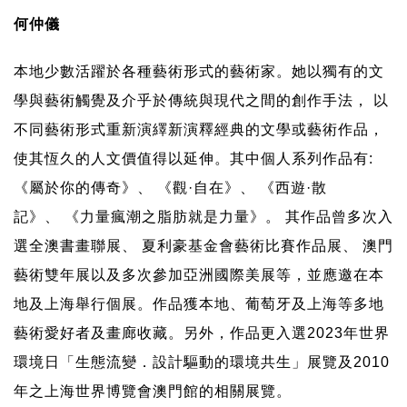
何仲儀
本地少數活躍於各種藝術形式的藝術家。她以獨有的文
學與藝術觸覺及介乎於傳統與現代之間的創作手法，
以
不同藝術形式重新演繹新演釋經典的文學或藝術作品，
使其恆久的人文價值得以延伸。其中個人系列作品有
:
《屬於你的傳奇》、
《觀
·
自在》、
《
⻄遊
·
散
記》、
《力量瘋潮之脂肪就是力量》。
其作品曾多次入
選全澳書畫聯展、
夏利豪基金會藝術比賽作品展、
澳門
藝術雙年展以及多次參加亞洲國際美展等，並應邀在本
地及上海舉行個展。作品獲本地、葡萄牙及上海等多地
藝術愛好者及畫廊收藏。另外，作品更入選
2023
年世界
環境日
「
生態流變
．
設計驅動的環境共生
」
展覽及
2010
年之上海世界博覽會澳門館的相關展覽。