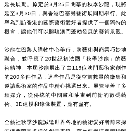
延長展期。原定於
3
月
25
日閉幕的秋季沙龍，現將
延至
3
月
30
日，與香港巴塞爾藝術展同期舉行。此
舉為到訪香港的國際藝術愛好者提供了一個獨特的
機會，讓他們可以體驗澳門蓬勃發展的藝術
景觀。
沙龍在巴黎人購物中心舉行，將藝術與商業巧妙地
融合，
並
呼應了
20
世紀初法國「秋季沙龍」的
藝
術
精神。本屆沙龍展出了由
116
位澳門
藝術家創作
的
200
多件作品，這些作品是從空前數量的
徵集和
邀請藝術家的作品
中精心挑選出來。展覽涵蓋了多
種媒介，從傳統的中國畫和油畫到前衛的數碼藝
術、
3D
建模和錄像裝置，應有盡有。
全藝社秋季沙龍誠邀世界各地的藝術愛好者前來探