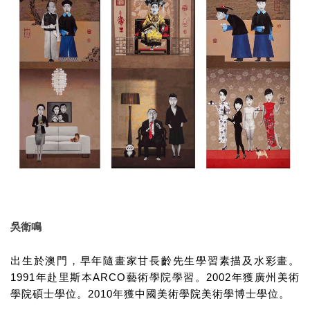
吳衛鳴
出生於澳門，早年隨畫家甘長齡先生學習素描及水彩畫。
1991
ARCO
2002
年赴里斯本
藝術學院學習。
年獲廣州美術
2010
學院碩士學位。
年獲中國美術學院美術學博士學位。