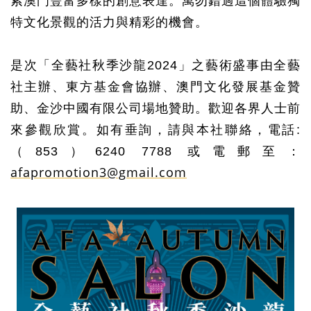
索澳門豐富多樣的創意表達。萬勿錯過這個體驗獨
特文化景觀的活力與精彩的機會。
是次「全藝社秋季沙龍
2024
」之藝術盛事由全藝
社主辦、東方基金會協辦、澳門文化發展基金贊
助、金沙中國有限公司場地贊助。歡迎各界人士前
來參觀欣賞。如有垂詢，請與本社聯絡，電話
:
（
853
）
6240 7788
或電郵至：
afapromotion3@gmail.com