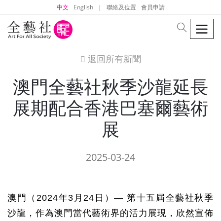
中文
English
|
聯絡及位置
會員申請
men
search
返回所有新聞
icon
澳門全藝社秋季沙龍延長
展期配合香港巴塞爾藝術
展
2025-03-24
澳門（
2024
年
3
月
24
日）
—
第十五屆全藝社秋季
沙龍，作為澳門當代藝術界的活力展現，欣然宣佈