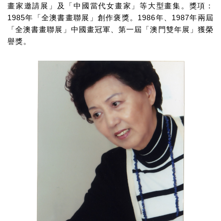
畫家邀請展」及「中國當代女畫家」等大型畫集。獎項：
1985
1986
1987
年「全澳書畫聯展」創作褒獎。
年、
年兩屆
「全澳書畫聯展」中國畫冠軍、第一屆「澳門雙年展」獲榮
譽獎。