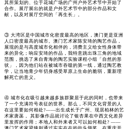
其所策划的、位于花城广场的广州户外艺术节中开始了
合作。展厅展出的就是户外艺术节中的部分作品和文
献，以及对展厅空间的「再生长」。
③ 大湾区是中国城市化密度最高的地区，澳门更是亚洲
人口密度最高的城市。澳门艺术家陈安琦的陶艺作品，
展现的是与高度城市化相伴的，消费主义给女性身体带
来的异化；响应安琦的作品，我特意跳出珠三角的地域
范围，挑选了来自青海的陶艺实验课程小组「自然的形
状」，因为他们站在被城市吞噬的第一线，通过陶艺教
学，让当地青少年切身感受草原上生命的脆弱，重新理
解死亡的意义。
④ 城市化在吸引越来越多族群聚居于此的同时，也带来
了一个充满符号表征的世界。那么，不同文化背景的人
在这里要如何相处?——出生成长于广州、现居柏林的艺
术家唐菡， 其影像作品就讨论了银杏果在中西文化差异
里发挥的作用；本地人和外来者又可以如何相处? ——
澳门艺术家梁臻则通过实实在在的街头颁奖，在重庆开