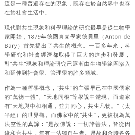
這是一種普遍存在的現象，既存在於自然界中也存
在於社會生活中。
現代對共生現象和科學理論的研究最早是從生物學
家開始，1879年德國真菌學家德貝里（Anton de
Bary）首先提出了共生的概念。一百多年來，科
學研究和社會經濟都取得了巨大的進步和發展，
對”共生”現象和理論研究已逐漸由生物學範圍滲入
和延伸到社會學、管理學的許多領域。
作為一種哲學概念，”共生”的主張早已在中國儒家
的”萬物一體”、“天地同根”等學說中體現。而道家
有“天地與中和相通，並力同心，共生凡物。”（太
平經）的世界觀。而佛家中的“共生”，更被視為萬
法空性的真諦：“是故佛說：一切諸善法，皆從因
緣和合共生，無有一法獨自生者。是故和合時各各