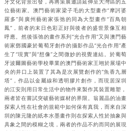
牙文化背景出發，再將策展邀請延伸至大灣區的五
位藝術家。澳門藝術家梁子毛的大型畫作“摩訶婆
羅多”與廣州藝術家張弛的同為大型畫作“百鳥朝
鳳”，前者的末日色彩正好與後者的盛世景像互相
呼應。然後張弛的畫作系列“光合作用”又與澳門藝
術家鄧國豪於葡萄牙創作的攝影作品“光合作用”產
生了“現實”與“想像”之間微妙的視覺連結。於葡萄
牙波爾圖藝術學校畢業的澳門藝術家王翊於展場中
央的井口上裝置了其為是次展覽創作的“魚香九層
塔”，作品以金屬線和透明膠片創作，而現居深圳
的江安則用日常生活中的物件來製作其裝置雕塑，
兩者皆在嘗試突破藝術媒材的界限。翁麗晶的油畫
探索人性在社會的規範中如何保有真我，而來自深
圳的陳元隆的紙本水墨畫作則在探索人性於抽象與
具象之間的模糊之境，兩者的作品不約而同的展現