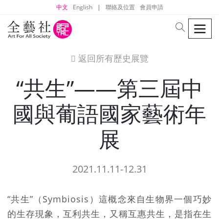
中文
English
|
聯絡及位置
會員申請
men
search
返回所有歷史展覽
icon
“共生”——第三屆中
國與葡語國家藝術年
展
2021.11.11-12.31
“共生”（Symbiosis）這概念來自生物界一個巧妙
的生存現象，互利共生，又稱互惠共生，是指在生