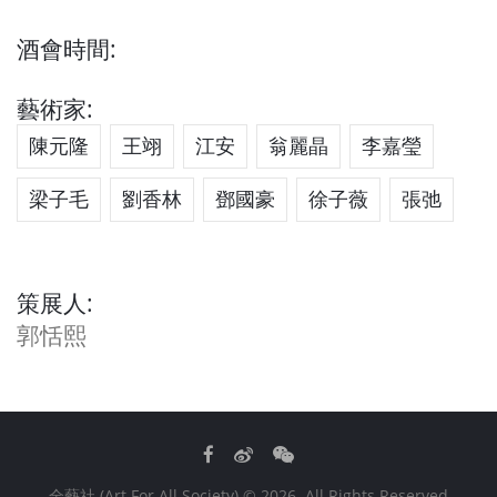
酒會時間:
藝術家:
陳元隆
王翊
江安
翁麗晶
李嘉瑩
梁子毛
劉香林
鄧國豪
徐子薇
張弛
策展人:
郭恬熙
Facebook
Weibo
WeChat
全藝社 (Art For All Society)
© 2026. All Rights Reserved