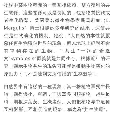
物界中某兩物種間的一種互相依賴、雙方獲利的共
生關係。這些關係可以是長期的，包括物質接觸或
者生化聯繫。美國著名微生物學家瑪葛莉絲（L.
Margulis）博士根據她多年研究的結果，深信共
生是生物演化的機制。她說：”大自然的本性就厭
惡任何生物獨佔世界的現象，所以地球上絕對不會
有單獨存在的生物。””共生”一詞的希臘
文“Symbiosis”原義就是共同生存。根據近年的研
究，顯示生物共生的現象可能就是推動生物演化的
原動力；而不是達爾文所倡議的”生存競爭”。
自然界中有這樣的一種現象：當一株植物單獨生長
時，顯得矮小、單調，而與眾多同類植物一起生長
時，則根深葉茂、生機盎然。人們把植物界中這種
互相影響、互相促進的現象，稱之為”共生效應”。