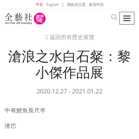
中文
English
|
聯絡及位置
會員申請
men
search
返回所有歷史展覽
icon
滄浪之水白石粲：黎
小傑作品展
2020.12.27 - 2021.01.22
中有鯉魚長尺半
渣巴