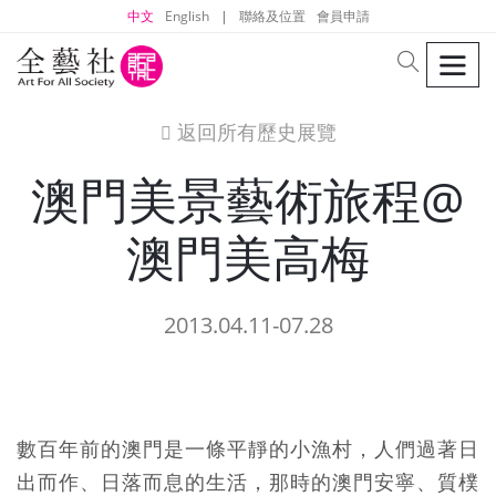
中文
English
|
聯絡及位置
會員申請
men
search
返回所有歷史展覽
icon
澳門美景藝術旅程@
澳門美高梅
2013.04.11-07.28
數百年前的澳門是一條平靜的小漁村，人們過著日
出而作、日落而息的生活，那時的澳門安寧、質樸