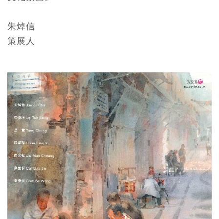
朱焯信
策展人