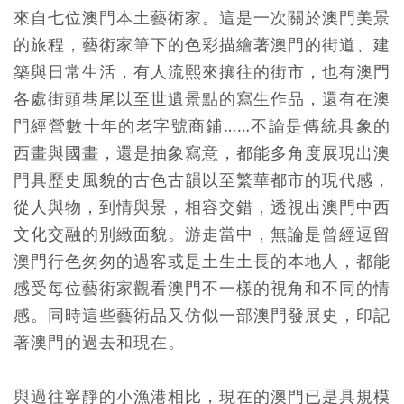
來自七位澳門本土藝術家。這是一次關於澳門美景
的旅程，藝術家筆下的色彩描繪著澳門的街道、建
築與日常生活，有人流熙來攘往的街市，也有澳門
各處街頭巷尾以至世遺景點的寫生作品，還有在澳
門經營數十年的老字號商鋪……不論是傳統具象的
西畫與國畫，還是抽象寫意，都能多角度展現出澳
門具歷史風貌的古色古韻以至繁華都市的現代感，
從人與物，到情與景，相容交錯，透視出澳門中西
文化交融的別緻面貌。游走當中，無論是曾經逗留
澳門行色匆匆的過客或是土生土長的本地人，都能
感受每位藝術家觀看澳門不一樣的視角和不同的情
感。同時這些藝術品又仿似一部澳門發展史，印記
著澳門的過去和現在。
與過往寧靜的小漁港相比，現在的澳門已是具規模