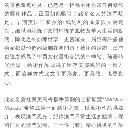
的景色隨處可見，已然是一幅幅不用添加任何修飾
的藝術作品，正因如此吸引了諸多名人於澳門駐
足。早期英国画家乔治•钱纳利的風景與人物寫
生，細膩地記錄了澳門靜谧的風物及華人生活的點
滴，除此之外如郎世寧、史密羅夫、屈臣等許多藝
術家都以他們的筆觸在澳門留下藝術的足跡，澳門
也隨之成爲了中西文化藝術交流的中轉站。隨著時
光流逝，藝術作品成爲了留存美麗風景的一種方
式，而這種方式比文字更形象、更具體、也更動
心。
此次全藝社與美高梅攜手策劃的全新展覽“Macau-
Macau”希望成爲一面藝術之鏡，以藝術作品爲媒
介，表現澳門風光，紀錄澳門日常生活的點滴，保
留恒久的澳門記憶。三十件（套）精心挑選的作品