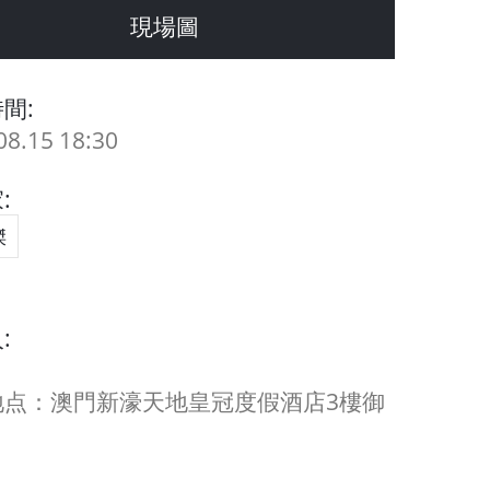
現場圖
間:
08.15 18:30
:
傑
:
地点：澳門新濠天地皇冠度假酒店3樓御