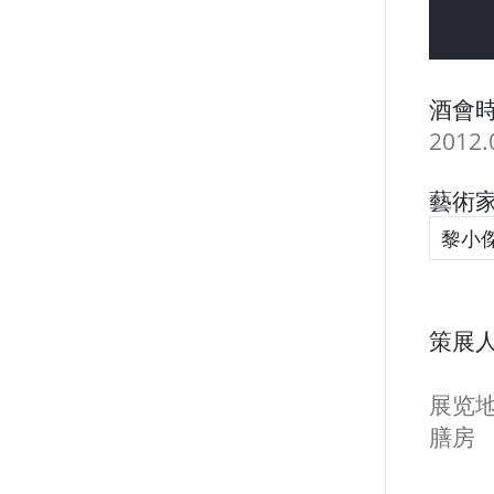
酒會時
2012.
藝術家
黎小
策展人
展览
膳房