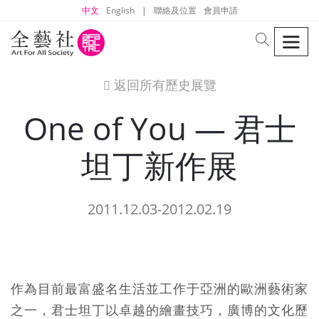
中文
English
|
聯絡及位置
會員申請
men
search
返回所有歷史展覽
icon
One of You — 君士
坦丁新作展
2011.12.03-2012.02.19
作為目前最富盛名生活並工作于亞洲的歐洲藝術家
之一，君士坦丁以卓越的繪畫技巧，廣博的文化歷