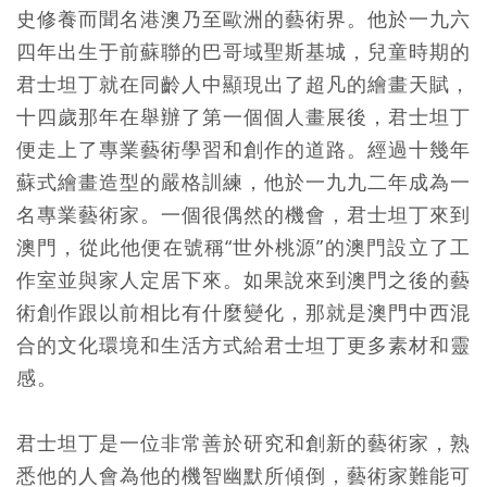
史修養而聞名港澳乃至歐洲的藝術界。他於一九六
四年出生于前蘇聯的巴哥域聖斯基城，兒童時期的
君士坦丁就在同齡人中顯現出了超凡的繪畫天賦，
十四歲那年在舉辦了第一個個人畫展後，君士坦丁
便走上了專業藝術學習和創作的道路。經過十幾年
蘇式繪畫造型的嚴格訓練，他於一九九二年成為一
名專業藝術家。一個很偶然的機會，君士坦丁來到
澳門，從此他便在號稱“世外桃源”的澳門設立了工
作室並與家人定居下來。如果說來到澳門之後的藝
術創作跟以前相比有什麼變化，那就是澳門中西混
合的文化環境和生活方式給君士坦丁更多素材和靈
感。
君士坦丁是一位非常善於研究和創新的藝術家，熟
悉他的人會為他的機智幽默所傾倒，藝術家難能可