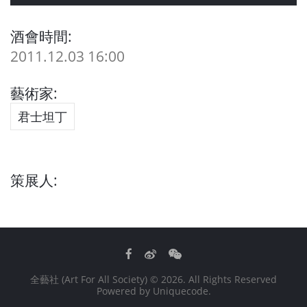
酒會時間:
2011.12.03 16:00
藝術家:
君士坦丁
策展人:
Facebook
Weibo
WeChat
全藝社 (Art For All Society)
© 2026. All Rights Reserved
Powered by
Uniquecode
.