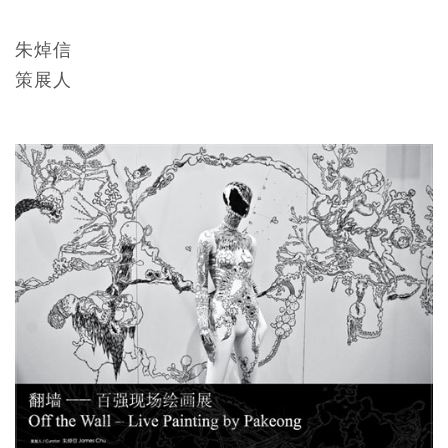
朱焯信
策展人