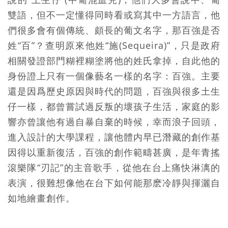
雙語，但不一定懂得同時看或寫其中一方語言，他
們很多會有個傳統、頗長的葡文名字，那百強是否
姓“百”？查明原來他姓“施(Sequeira)”，只是政府
相關發證部門糊裡糊塗將他的姓氏拿掉，自此他的
身份證上只有一個像藝名一樣的名字：百強。主要
還是因爲歷史原因與時代的問題，百強與很多土生
仔一樣，都曾嘗試過反叛的壞孩子生活，家庭的影
響亦曾讓他有過自暴自棄的時候，幸而浪子回頭，
進入設計的大學課程，讓他體内早已潛藏的創作基
因得以重新復活，百強的創作範疇甚廣，是年青搖
滾樂隊“刃記”的主音歌手，從他在台上痛快淋漓的
表演，很難想像他在台下如何能那麽冷靜與揮灑自
如地繪畫創作。