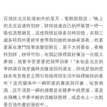
百強於北京駐場創作的某天，電郵跟我說：“晚上
的北京這邊特別靜，靜得就連自己的呼吸聲一呼一
吸也清楚聽見，這使我憶起很多兒時回憶，在我三
歲多時我外婆經常會帶我到她乾姊姊家過夜，乾婆
婆家在澳門陸軍俱樂部附近，屋子大得要命，夜晚
特別靜，靜得可怕，在我記憶裡面好像沒一次能入
夢鄉，就要辛苦婆婆把我帶回家！”未知是北京的
寧靜讓百強穿越時光隧道回到過去，抑或是他的思
緒在有意無意之間引領他尋回生活中純樸愉快的童
年？這些腦海中一瞬即逝的畫面與印象，似曾相
識，説不清那一瞬的感覺是在睡夢中經歷過，還是
在飛機上半夢半醒的流離狀態裡，或是在上一次觀
看百強作畫的過程中…