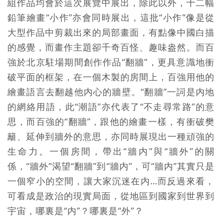
組作品均會於這次展覽中展出，除此以外，十二幅
鉛筆繪畫“小作”亦會同時展出，這批“小作”像是從
大型作品中剪裁出來的局部畫面，有點像中國白描
的感覺，而畫作主題卻千奇百怪、趣味盎然。而百
強於北京駐場期間創作作品“翻牆”，更具意識地衝
破平面的框架，在一個木製的房間上，百強用他的
繪畫語言去翻越他内心的牆壁。“翻牆”一詞是内地
的網絡用語，此“潮語”亦代表了“不走尋常路”的意
思，而百強的“翻牆”，跟他的繪畫一樣，有衝破樊
籬、延伸到牆外的意思，亦同時展現出一種頑強的
生命力。一個房間，帶出“
牆内
”與“牆外”的關
係，“牆外”渴望“翻牆”到“牆内”，可“牆内”其實只是
一個窄小的空間，讓大家沉迷在内…而反過來看，
可看成是政治的現實局面，從地區到國家到世界到
宇宙，哪裏是“内”？哪裏是“外”？