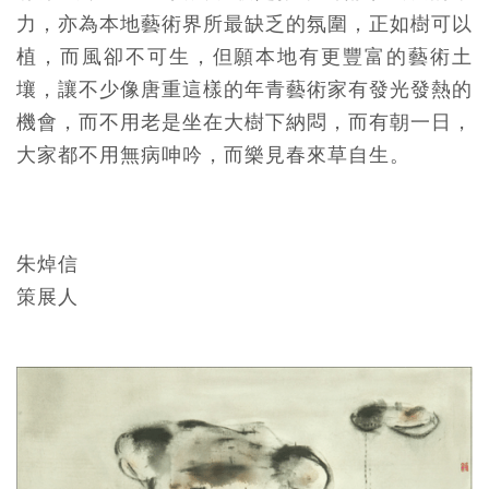
力，亦為本地藝術界所最缺乏的氛圍，正如樹可以
植，而風卻不可生，但願本地有更豐富的藝術土
壤，讓不少像唐重這樣的年青藝術家有發光發熱的
機會，而不用老是坐在大樹下納悶，而有朝一日，
大家都不用無病呻吟，而樂見春來草自生。
朱焯信
策展人