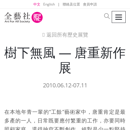
中文
English
|
聯絡及位置
會員申請
men
search
返回所有歷史展覽
icon
樹下無風 — 唐重新作
展
2010.06.12-07.11
在本地年青一輩的“工餘”藝術家中，唐重肯定是最
多產的一人，日常既要應付繁重的工作，亦要同時
照顧家庭，還得抽空不斷創作，絕對是少一點堅持