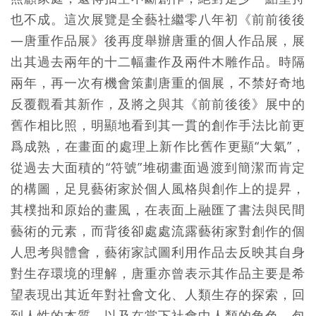
也不成。這次展覽是全藝社繼零八年初《前前後後
—唐重作品展》後再度舉辦唐重的個人作品展，展
出其過去兩年的十二幅畫作及兩件木雕作品。時隔
兩年，再一次有機會策劃唐重的個展，不禁好奇地
反覆觀看其新作，及將之與其《前前後後》展中的
舊作相比照，明顯地看到其一貫的創作手法比前更
爲成熟，在畫面的處理上新作比舊作更顯“大氣”，
從過去大面積的“符號”堆砌畫面過渡到簡潔而肯定
的構圖，足見藝術家於個人風格與創作上的提昇，
其樸拙和原始的畫風，在表面上融匯了書法與民間
藝術的元素，而背後卻處處流露藝術家對創作的個
人思考與體會，藝術家試圖利用作品去反映其自身
對生存環境的理解，唐重亦曾表示其作品主要是希
望表現出其近年對社會文化、人類生存的探索，回
到人性的本質，以及在當下社會中人類的角色，包