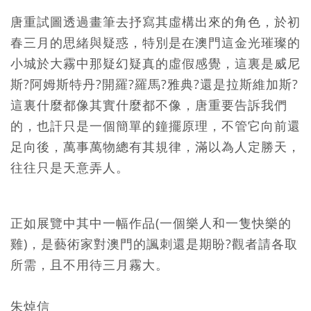
唐重試圖透過畫筆去抒寫其虛構出來的角色，於初
春三月的思緒與疑惑，特別是在澳門這金光璀璨的
小城於大霧中那疑幻疑真的虛假感覺，這裏是威尼
斯?阿姆斯特丹?開羅?羅馬?雅典?還是拉斯維加斯?
這裏什麼都像其實什麼都不像，唐重要告訴我們
的，也訐只是一個簡單的鐘擺原理，不管它向前還
足向後，萬事萬物總有其規律，滿以為人定勝天，
往往只是天意弄人。
正如展覽中其中一幅作品(一個樂人和一隻快樂的
雞)，是藝術家對澳門的諷刺還是期盼?觀者請各取
所需，且不用待三月霧大。
朱焯信