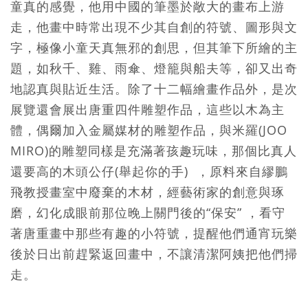
童真的感覺，他用中國的筆墨於敞大的畫布上游
走，他畫中時常出現不少其自創的符號、圖形與文
字，極像小童天真無邪的創思，但其筆下所繪的主
題，如秋千、雞、雨傘、燈籠與船夫等，卻又出奇
地認真與貼近生活。除了十二幅繪畫作品外，是次
展覽還會展出唐重四件雕塑作品，這些以木為主
體，偶爾加入金屬媒材的雕塑作品，與米羅(JOO
MIRO)的雕塑同樣是充滿著孩趣玩味，那個比真人
還要高的木頭公仔(舉起你的手) ，原料來自繆鵬
飛教授畫室中廢棄的木材，經藝術家的創意與琢
磨，幻化成眼前那位晚上關門後的“保安” ，看守
著唐重畫中那些有趣的小符號，提醒他們通宵玩樂
後於日出前趕緊返回畫中，不讓清潔阿姨把他們掃
走。