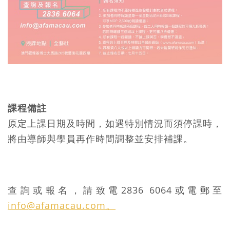
課程備註
原定上課日期及時間，如遇特別情況而須停課時，
將由導師與學員再作時間調整並安排補課。
查詢或報名，請致電2836 6064或電郵至
info@afamacau.com。