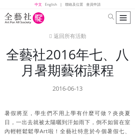
中文
English
|
聯絡及位置
會員申請
men
search
返回所有活動
icon
全藝社2016年七、八
月暑期藝術課程
2016-06-13
暑假將至，學生們不用上學有什麼可做？炎炎夏
日，一出去就被太陽曬到汗如雨下，倒不如留在室
內輕輕鬆鬆學Art啦！全藝社特意於今個暑假七、