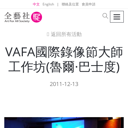
中文
English
|
聯絡及位置
會員申請
men
search
返回所有活動
icon
VAFA國際錄像節大師
工作坊(魯爾·巴士度)
2011-12-13