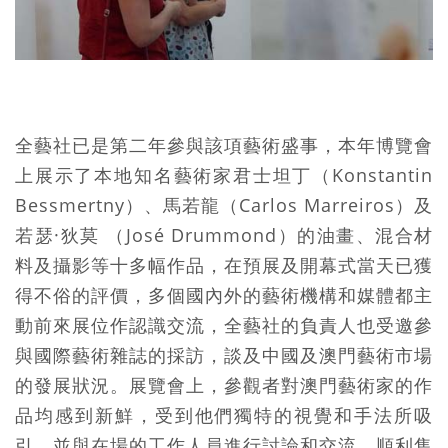
全藝社已是第二年參與該項藝術盛事，本年博覽會
上展示了本地知名藝術家君士坦丁（Konstantin
Bessmertny）、馬若龍（Carlos Marreiros）及
若瑟·狄莫 （José Drummond）的油畫、混合材
料及攝影等十多幅作品，在預展及開幕式當天已獲
得不俗的評價，多個國內外的藝術機構和媒體都主
動前來展位作認識交流，全藝社的負責人也受邀參
與國際藝術雜誌的採訪，談及中國及澳門藝術市場
的發展狀況。展覽會上，參觀者對澳門藝術家的作
品均感到新鮮，受到他們獨特的視覺和手法所吸
引，並與在場的工作人員進行討論和交流，順利售