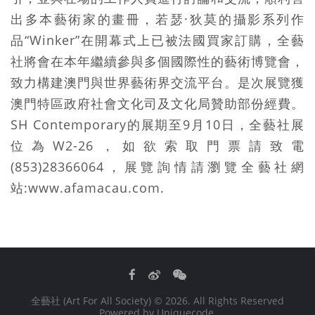
出多本藝術家的畫冊，若瑟·狄莫的攝影系列作
品“Winker”在開幕式上已被法國買家訂購，全藝
社將會在本年繼續參與多個國際性的藝術博覽會，
致力構建澳門與世界藝術界交流平台。是次展覽獲
澳門特區政府社會文化司及文化局贊助部份經費。
SH Contemporary的展期至9月10日，全藝社展
位為W2-26，如欲索取門票請致電
(853)28366064，展覽詢情請瀏覽全藝社網
站:www.afamacau.com.
Facebook
Weibo
WeChat
全藝社 (Art For All Society)
© 2026. All Rights Reserved
Powered by
Uniquecode
.