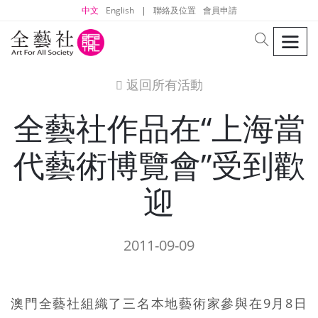
中文
English
|
聯絡及位置
會員申請
men
search
返回所有活動
icon
全藝社作品在“上海當
代藝術博覽會”受到歡
迎
2011-09-09
澳門全藝社組織了三名本地藝術家參與在9月8日