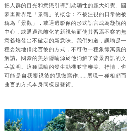
把人群的目光和意識引導到欺騙性的龐大幻覺。國
豪重新界定「景觀」的概念：不被注視的日常物被
稱為「景觀」，或通過影像的形式語言成為凝視的
中心，或通過疏離化的新視角而使其習焉不察的無
意義煥發出不確定的新意味。我們知道，諷喻是一
種委婉地借此言彼的方式，不可做一種象徵寓義的
解讀。國豪的美妙隱喻源於他消解了背景資訊的文
字說明。這種隱喻的發生動機並非審美、抒情，也
可能是自我審視後的隱微寫作……展現一種相顧而
曲言的方式本身同樣是藝術。