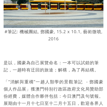
#筆記: 機械團結, 鄧國豪, 15.2 x 10.1, 藝術微噴,
2016
是以，國豪為自己展覽命名：一本可以試錯的筆
記，一趟時有迂回的旅途；解構，為了再結構。
「”消解與重構”一趟人類學的景觀筆記 - 鄧國豪
個人作品展」獲澳門特别行政區政府文化局贊助部
份經費，媒體合作夥伴包括：今日澳門及句號報。
展期由十一月十七日至十二月十五日，歡迎各界人