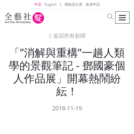
中文
English
|
聯絡及位置
會員申請
men
search
返回所有新聞
icon
「”消解與重構”一趟人類
學的景觀筆記 - 鄧國豪個
人作品展」開幕熱鬧紛
紜！
2018-11-19