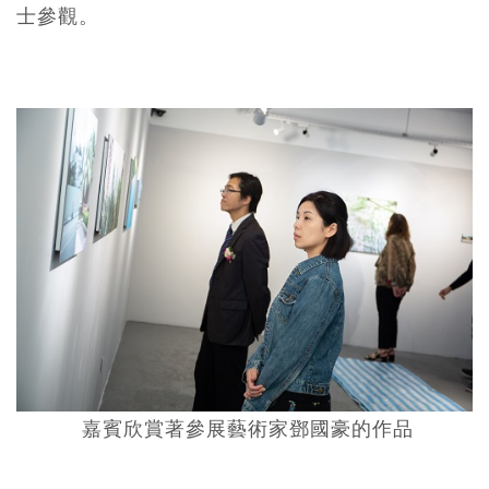
士參觀。
嘉賓欣賞著參展藝術家鄧國豪的作品