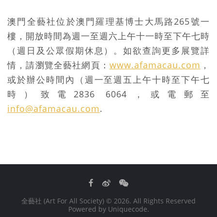
澳門全藝社位於澳門羅理基博士大馬路265號一
樓，開放時間為週一至週六上午十一時至下午七時
（週日及公眾假期休息）。如欲查詢更多展覽詳
情，請瀏覽全藝社網頁：
www.afamacau.com
，
或於辦公時間內（週一至週五上午十時至下午七
時）致電2836 6064，或電郵至
info@afamacau.com
.
Facebook
Weibo
WeChat
全藝社 (Art For All Society)
© 2026. All Rights Reserved
Powered by
Uniquecode
.