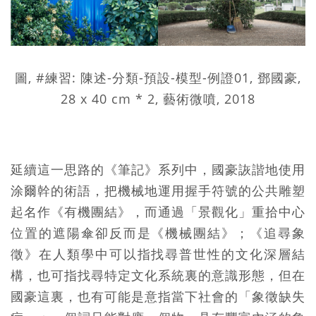
圖, #練習: 陳述-分類-預設-模型-例證01, 鄧國豪,
28 x 40 cm * 2, 藝術微噴, 2018
延續這一思路的《筆記》系列中，國豪詼諧地使用
涂爾幹的術語，把機械地運用握手符號的公共雕塑
起名作《有機團結》，而通過「景觀化」重拾中心
位置的遮陽傘卻反而是《機械團結》；《追尋象
徵》在人類學中可以指找尋普世性的文化深層結
構，也可指找尋特定文化系統裏的意識形態，但在
國豪這裏，也有可能是意指當下社會的「象徵缺失