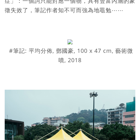
症」：一個詞只能對應一個物，具有豐富內涵的象
徵失效了，筆記作者知不可而強為地黽勉⋯⋯
#筆記: 平均分佈, 鄧國豪, 100 x 47 cm, 藝術微
噴, 2018