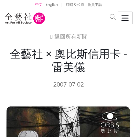
中文
English
|
聯絡及位置
會員申請
men
search
返回所有新聞
icon
全藝社 × 奧比斯信用卡 -
雷美儀
2007-07-02