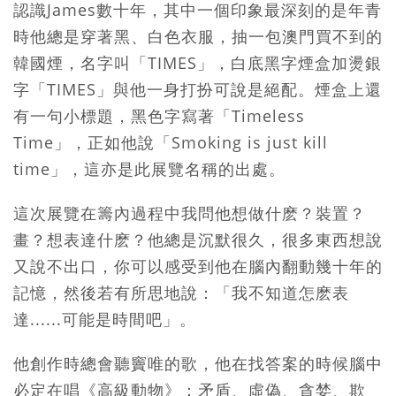
認識James數十年，其中一個印象最深刻的是年青
時他總是穿著黑、白色衣服，抽一包澳門買不到的
韓國煙，名字叫「TIMES」，白底黑字煙盒加燙銀
字「TIMES」與他一身打扮可說是絕配。煙盒上還
有一句小標題，黑色字寫著「Timeless
Time」，正如他說「Smoking is just kill
time」，這亦是此展覽名稱的出處。
這次展覽在籌內過程中我問他想做什麽？裝置？
畫？想表達什麽？他總是沉默很久，很多東西想說
又說不出口，你可以感受到他在腦內翻動幾十年的
記憶，然後若有所思地說：「我不知道怎麽表
達......可能是時間吧」。
他創作時總會聽竇唯的歌，他在找答案的時候腦中
必定在唱《高級動物》：矛盾、虛偽、貪婪、欺