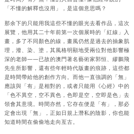
「不懂的解釋也沒用」，是這個意思嗎？
那余下的只能用我這些不懂的眼光去看作品，這次
展覽，他用其二十年前第一次個展時的「紅線」入
畫，多了不同顏色的線，畫風仍然是過去的抽象肌
理，潑、染、塗，其風格明顯地受兩位對他影響極
深的老師——已故的澳門著名藝術家郭恒、繆鵬飛
先生所影響，還有些年輕時代版畫的痕跡，這些都
是時間帶給他的創作方向。而他一直強調的「無」
應該與「有」是相對的，或者只能用《心經》中的
「色不異空，空不異色，色即是空，空即是色」去
領會其意境。時間亦然，它存在便是「有」，那必
定會出現「無」，正如日規上潛私的陰影，你也能
知道時間在偷偷地走向亙古。