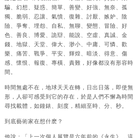
騙、幻想、疑惑、簡單、善變、好強、無奈、孤
獨、脆弱、忍讓、氣憤、復雜、討厭、嫉妒、陰
險、爭奪、埋怨、自私、無聊、變態、冒險、好
色、善良、博愛、詭辯、能說、空虛、真誠、金
錢、地獄、天堂、偉大、渺小、中庸、可憐、歡
樂、痛苦、戰爭、平安、輝煌、暗淡、得意、傷
感、懷恨、報復、專橫、責難，好像都沒有形容時
間。
時間無處不在，地球天天在轉，日出日落，即使無
形，人卻可感受到它的存在，於是人們不懈為時間
尋找載體，如鐘錶、刻度，精細至時、分、秒。
到底藝術家在想什麽？
他說：「上一次個人展覽是六年前的《永生》，這