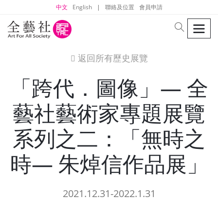
中文
English
|
聯絡及位置
會員申請
men
search
返回所有歷史展覽
icon
「跨代．圖像」— 全
藝社藝術家專題展覽
系列之二：「無時之
時— 朱焯信作品展」
2021.12.31-2022.1.31