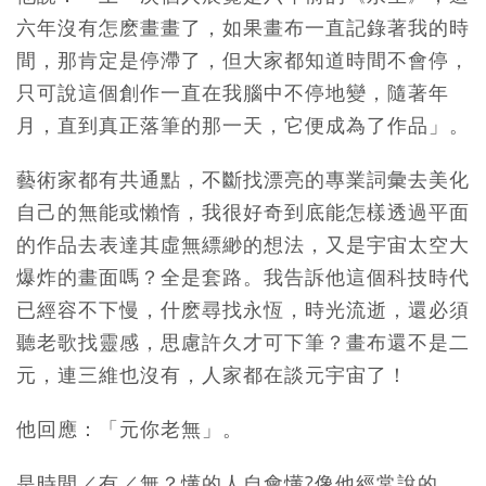
六年沒有怎麽畫畫了，如果畫布一直記錄著我的時
間，那肯定是停滯了，但大家都知道時間不會停，
只可說這個創作一直在我腦中不停地變，隨著年
月，直到真正落筆的那一天，它便成為了作品」。
藝術家都有共通點，不斷找漂亮的專業詞彙去美化
自己的無能或懶惰，我很好奇到底能怎樣透過平面
的作品去表達其虛無縹緲的想法，又是宇宙太空大
爆炸的畫面嗎？全是套路。我告訴他這個科技時代
已經容不下慢，什麽尋找永恆，時光流逝，還必須
聽老歌找靈感，思慮許久才可下筆？畫布還不是二
元，連三維也沒有，人家都在談元宇宙了！
他回應：「元你老無」。
是時間／有／無？懂的人自會懂?像他經常說的