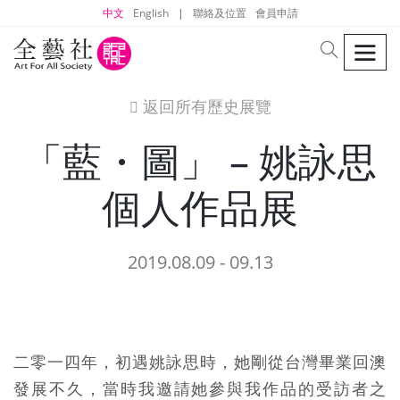
中文
English
|
聯絡及位置
會員申請
men
search
返回所有歷史展覽
icon
「藍・圖」 – 姚詠思
個人作品展
2019.08.09 - 09.13
二零一四年，初遇姚詠思時，她剛從台灣畢業回澳
發展不久，當時我邀請她參與我作品的受訪者之