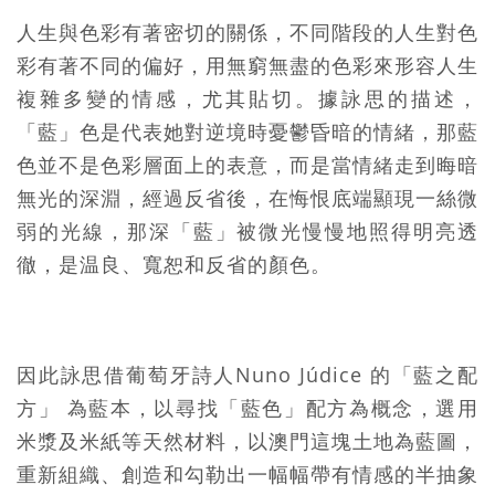
人生與色彩有著密切的關係，不同階段的人生對色
彩有著不同的偏好，用無窮無盡的色彩來形容人生
複雜多變的情感，尤其貼切。據詠思的描述，
「藍」色是代表她對逆境時憂鬱昏暗的情緒，那藍
色並不是色彩層面上的表意，而是當情緒走到晦暗
無光的深淵，經過反省後，在悔恨底端顯現一絲微
弱的光線，那深「藍」被微光慢慢地照得明亮透
徹，是温良、寬恕和反省的顏色。
因此詠思借葡萄牙詩人Nuno Júdice 的「藍之配
方」 為藍本，以尋找「藍色」配方為概念，選用
米漿及米紙等天然材料，以澳門這塊土地為藍圖，
重新組織、創造和勾勒出一幅幅帶有情感的半抽象