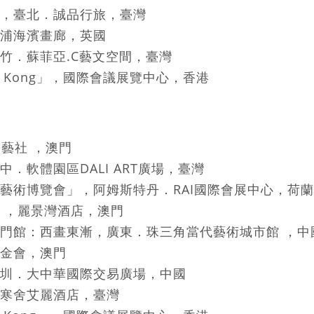
臺北．誠品行旅，臺灣
海濱畫廊，英國
蘇菲亞.C藝文空間，臺灣
ong Kong」，國際會議展覽中心，香港
品展」，全藝社 ，澳門
體園區DALI ART廣場，臺灣
博覽會」，阿姆斯特丹．RAI國際會展中心，荷
」，麗景灣酒店，澳門
：西畫東漸，廣東．珠三角當代藝術城市館 ，
金會，澳門
．大中華國際交易廣場，中國
舍艾麗酒店，臺灣