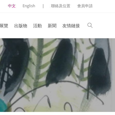
中文
English
|
聯絡及位置
會員申請
search
展覽
出版物
活動
新聞
友情鏈接