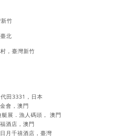
灣新竹
臺北
村，臺灣新竹
代田3331，日本
金會，澳門
展．漁人碼頭， 澳門
酒店，澳門
月千禧酒店，臺灣