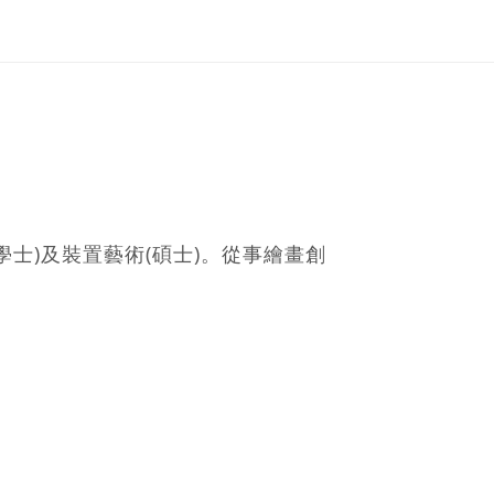
士)及裝置藝術(碩士)。從事繪畫創