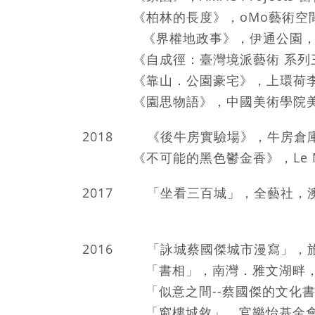
《柏林的長度》，oMo藝術空間
《界權地政事》，伊通公園，
《自成徑：臺灣境派藝術 系列三
《靠山．公園豪宅》，上環荷李活
《園思物語》，中國美術學院美
2018 《後牛房實驗場》，牛房倉
《不可能的黑色鬱金香》，Le Mu
2017 「坐看三百城」，全藝社，
2016 「詠城蔡國傑城市漫寫」
「書相」，南灣．雅文湖畔，
「似意之間--蔡國傑的文化書寫
「窗樓城敘」，官樂怡基金