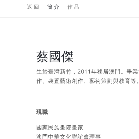
返 回
簡 介
作 品
蔡國傑
生於臺灣新竹，2011年移居澳門。畢
作、裝置藝術創作、藝術策劃與教育等
現職
國家民族畫院畫家
澳門中華文化聯誼會理事