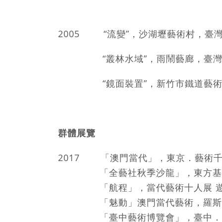
2005 “流變”，沙湖壢藝術村，臺
“叢林水域”，雨鬧藝廊，臺灣
“鏡面裝置”，新竹市鐵道藝術
群體展覽
2017 「澳門當代」，東京．藝術千
「全藝社秋季沙龍」，東方基
「航程」，當代藝術十人展 遊艇
「魅動」澳門當代藝術，羅斯福
「臺中藝術博覽會」，臺中．日